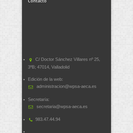
Contacto
C/ Doctor Sánchez Villares nº 25,
3ºB; 47014, Valladolid
Edición de la web:
administracion@wpsa-aeca.es
Secretaría:
secretaria@wpsa-aeca.es
983.47.44.94