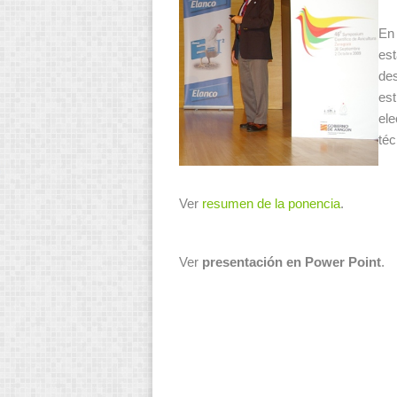
En 
est
des
est
ele
té
Ver
resumen de la ponencia
.
Ver
presentación en Power Point
.