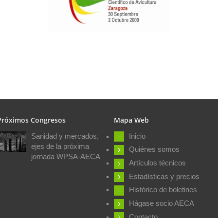
Próximos Congresos
Mapa Web
Sanidad y mercados,
Inicio
ejes de la próxima
Quiénes somos
jornada WPSA-AECA
Artículos técnicos
Estadísticas y precios
Histórico de boletines
Hágase socio AECA
Contacto