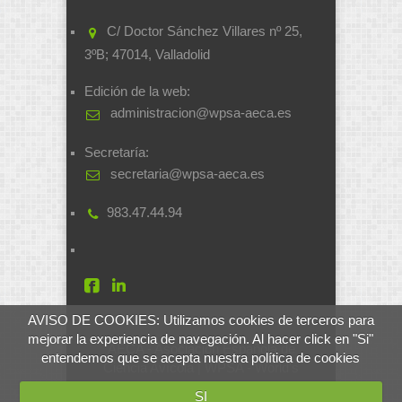
C/ Doctor Sánchez Villares nº 25,
3ºB; 47014, Valladolid
Edición de la web:
administracion@wpsa-aeca.es
Secretaría:
secretaria@wpsa-aeca.es
983.47.44.94
AVISO DE COOKIES: Utilizamos cookies de terceros para
mejorar la experiencia de navegación. Al hacer click en "Si"
AECA - Asociación Española de
entendemos que se acepta nuestra política de cookies
Ciencia Avícola | WPSA - World's
Poultry Science Association
SI