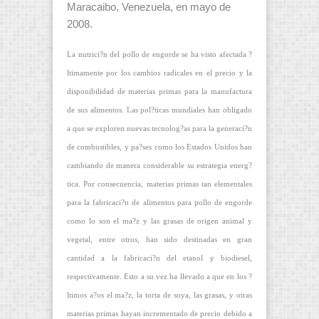
Maracaibo, Venezuela, en mayo de
2008.
La nutrici?n del pollo de engorde se ha visto afectada ?
ltimamente por los cambios radicales en el precio y la
disponibilidad de materias primas para la manufactura
de sus alimentos. Las pol?ticas mundiales han obligado
a que se exploren nuevas tecnolog?as para la generaci?n
de combustibles, y pa?ses como los Estados Unidos han
cambiando de manera considerable su estrategia energ?
tica. Por consecuencia, materias primas tan elementales
para la fabricaci?n de alimentos para pollo de engorde
como lo son el ma?z y las grasas de origen animal y
vegetal, entre otros, han sido destinadas en gran
cantidad a la fabricaci?n del etanol y biodiesel,
respectivamente. Esto a su vez ha llevado a que en los ?
ltimos a?os el ma?z, la torta de soya, las grasas, y otras
materias primas hayan incrementado de precio debido a