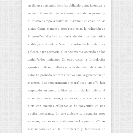
su diversa demanda. Esto ha obligado a nutricionistas a
requerir al uso de fuentes alternas de materias primas, y
al mismo tiempo a tratar de disminuir el costo de las
dietas. Como manejo a estos problemas, la reducci?n de
la prote?na diet?tica contin?a siendo una alternativa
viable para la reducci?n en los costos de la dieta. Esta
pr?ctica hace necesario el conocimiento acertado de los
amino?cidos limitantes. En otros casos, la formulaci?n
agresiva utilizando dietas en alta densidad de amino?
cidos ha probado ser m?s efectiva para la generaci?n de
ingresos. Los requerimientos energ?ticos tambi?n han
empezado un punto cr?tico en formulaci?n debido al
incremento en su costo, y es por eso que la adici?n a la
dieta con enzimas ex?genas se ha convertido en una
opci?n interesante. En este art?culo se discutir?n estos
aspectos, los cuales son algunos de los puntos cr?ticos
mas importantes en la formulaci?n y fabricaci?n de