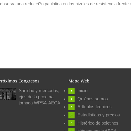
bserva una reducci?n paulatina en los niveles de resistencia frente a
.
Próximos Congresos
Mapa Web
Sanidad y mercados,
Inicio
ejes de la próxima
Quiénes somos
jornada WPSA-AECA
Artículos técnicos
Estadísticas y precios
Histórico de boletines