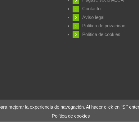
Hágase socio AECA
Contacto
Aviso legal
Política de privacidad
Política de cookies
 mejorar la experiencia de navegación. Al hacer click en "Si" ente
Política de cookies
ia Avícola | WPSA - World's Poultry Science Association