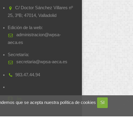
C/ Doctor Sánchez Villares nº
25, 3ºB; 47014, Valladolid
Edición de la web:
administracion@wpsa-
aeca.es
Secretaría:
secretaria@wpsa-aeca.es
983.47.44.94
ndemos que se acepta nuestra política de cookies
SI
Desarrollado por
soluciones.si