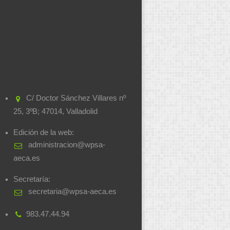
C/ Doctor Sánchez Villares nº
25, 3ºB; 47014, Valladolid
Edición de la web:
administracion@wpsa-
aeca.es
Secretaría:
secretaria@wpsa-aeca.es
983.47.44.94