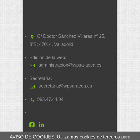
C/ Doctor Sánchez Villares nº 25,
3ºB; 47014, Valladolid
Edición de la web:
administracion@wpsa-aeca.es
Secretaría:
secretaria@wpsa-aeca.es
983.47.44.94
AVISO DE COOKIES: Utilizamos cookies de terceros para