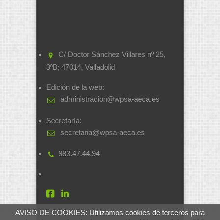
C/ Doctor Sánchez Villares nº 25,
3ºB; 47014, Valladolid
Edición de la web:
administracion@wpsa-aeca.es
Secretaría:
secretaria@wpsa-aeca.es
983.47.44.94
AVISO DE COOKIES: Utilizamos cookies de terceros para