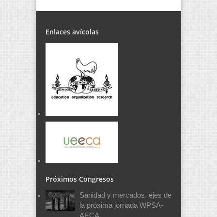
Enlaces avícolas
Próximos Congresos
Sanidad y mercados, ejes de
la próxima jornada WPSA-
AECA