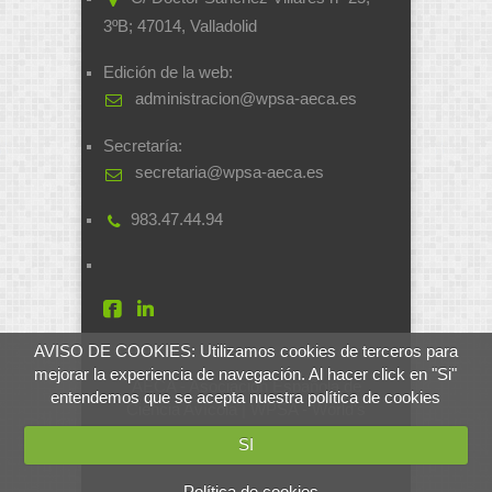
3ºB; 47014, Valladolid
Edición de la web:
administracion@wpsa-aeca.es
Secretaría:
secretaria@wpsa-aeca.es
983.47.44.94
AVISO DE COOKIES: Utilizamos cookies de terceros para
mejorar la experiencia de navegación. Al hacer click en "Si"
AECA - Asociación Española de
entendemos que se acepta nuestra política de cookies
Ciencia Avícola | WPSA - World's
Poultry Science Association
SI
Desarrollado por
soluciones.si
Política de cookies