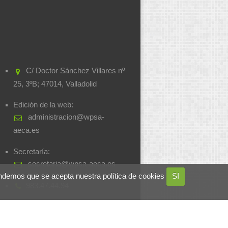
C/ Doctor Sánchez Villares nº
25, 3ºB; 47014, Valladolid
Edición de la web:
administracion@wpsa-
aeca.es
Secretaría:
secretaria@wpsa-aeca.es
ndemos que se acepta nuestra política de cookies
SI
983.47.44.94