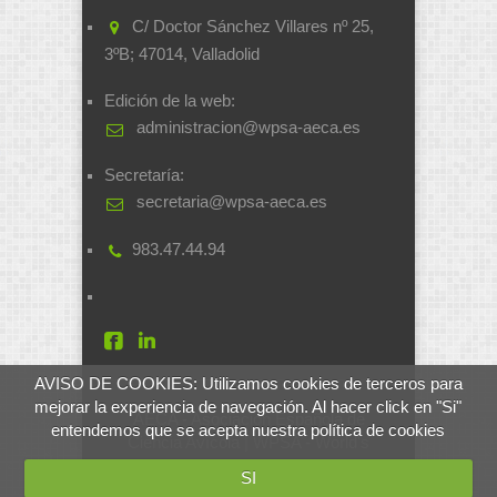
C/ Doctor Sánchez Villares nº 25,
3ºB; 47014, Valladolid
Edición de la web:
administracion@wpsa-aeca.es
Secretaría:
secretaria@wpsa-aeca.es
983.47.44.94
AVISO DE COOKIES: Utilizamos cookies de terceros para
mejorar la experiencia de navegación. Al hacer click en "Si"
AECA - Asociación Española de
entendemos que se acepta nuestra política de cookies
Ciencia Avícola | WPSA - World's
Poultry Science Association
SI
Desarrollado por
soluciones.si