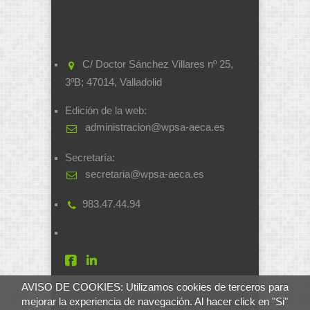
C/ Doctor Sánchez Villares nº 25,
3ºB; 47014, Valladolid
Edición de la web:
administracion@wpsa-aeca.es
Secretaría:
secretaria@wpsa-aeca.es
983.47.44.94
AVISO DE COOKIES: Utilizamos cookies de terceros para
mejorar la experiencia de navegación. Al hacer click en "Si"
AECA - Asociación Española de