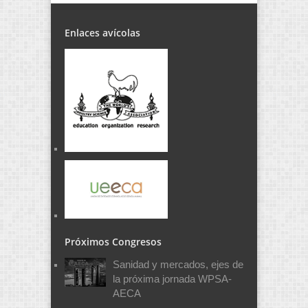
Enlaces avícolas
Próximos Congresos
Sanidad y mercados, ejes de
la próxima jornada WPSA-
AECA