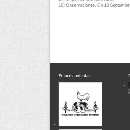
18) Observaciones. On 19 September 
Enlaces avícolas