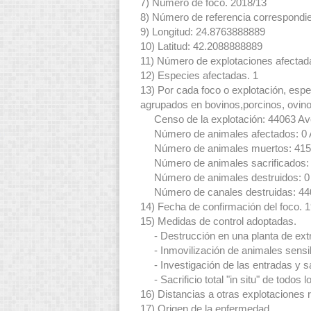
7) Número de foco. 2018/13
8) Número de referencia correspondien
9) Longitud: 24.8763888889
10) Latitud: 42.2088888889
11) Número de explotaciones afectad
12) Especies afectadas. 1
13) Por cada foco o explotación, espe
agrupados en bovinos,porcinos, ovinos
Censo de la explotación: 44063 Ave
Número de animales afectados: 0 A
Número de animales muertos: 415 
Número de animales sacrificados: 0
Número de animales destruidos: 0 
Número de canales destruidas: 440
14) Fecha de confirmación del foco. 
15) Medidas de control adoptadas.
- Destrucción en una planta de ext
- Inmovilización de animales sensibl
- Investigación de las entradas y s
- Sacrificio total "in situ" de todos 
16) Distancias a otras explotaciones r
17) Origen de la enfermedad.