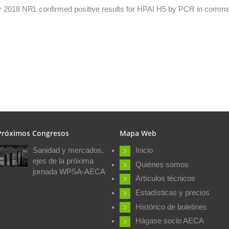
2018 NRL confirmed positive results for HPAI H5 by PCR in commerc
Próximos Congresos
Mapa Web
Sanidad y mercados,
Inicio
ejes de la próxima
Quiénes somos
jornada WPSA-AECA
Artículos técnicos
Estadísticas y precios
Histórico de boletines
Hágase socio AECA