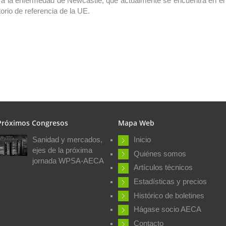
ara la enfermedad de Newcastle, que actualmente se encuentra en el
orio de referencia de la UE.
Próximos Congresos
Mapa Web
Sanidad y mercados,
Inicio
ejes de la próxima
Quiénes somos
jornada WPSA-AECA
Artículos técnicos
Estadísticas y precios
Histórico de boletines
Hágase socio AECA
Contacto