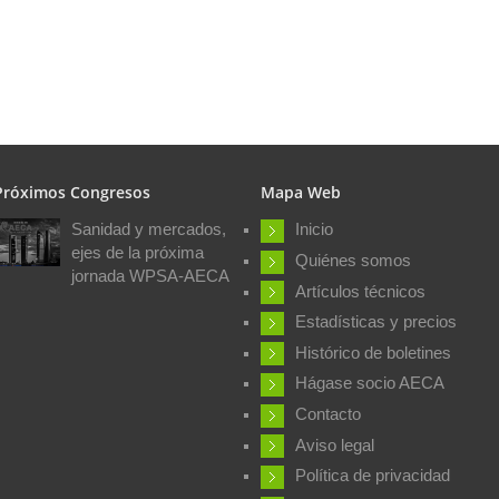
Próximos Congresos
Mapa Web
Sanidad y mercados,
Inicio
ejes de la próxima
Quiénes somos
jornada WPSA-AECA
Artículos técnicos
Estadísticas y precios
Histórico de boletines
Hágase socio AECA
Contacto
Aviso legal
Política de privacidad