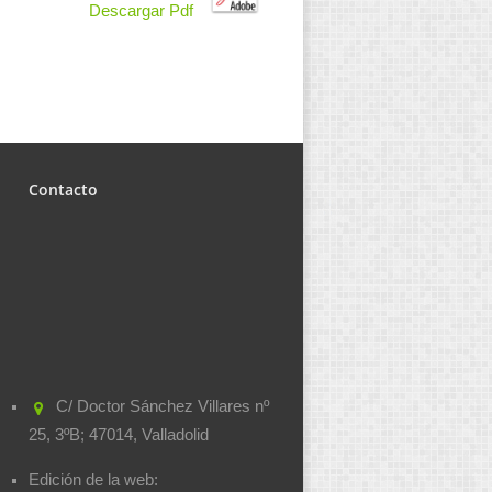
Descargar Pdf
Contacto
C/ Doctor Sánchez Villares nº
25, 3ºB; 47014, Valladolid
Edición de la web: