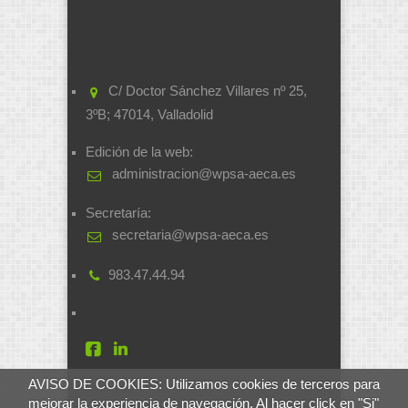
C/ Doctor Sánchez Villares nº 25,
3ºB; 47014, Valladolid
Edición de la web:
administracion@wpsa-aeca.es
Secretaría:
secretaria@wpsa-aeca.es
983.47.44.94
AVISO DE COOKIES: Utilizamos cookies de terceros para
mejorar la experiencia de navegación. Al hacer click en "Si"