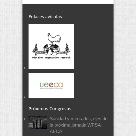
Enlaces avícolas
Próximos Congresos
Sanidad y mercados, ejes de
la próxima jornada WPSA-
AECA