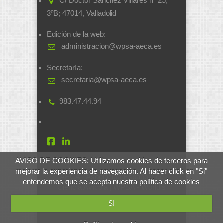
C/ Doctor Sánchez Villares nº 25,
3ºB; 47014, Valladolid
Edición de la web:
administracion@wpsa-aeca.es
Secretaría:
secretaria@wpsa-aeca.es
983.47.44.94
AVISO DE COOKIES: Utilizamos cookies de terceros para
mejorar la experiencia de navegación. Al hacer click en "Si"
AECA - Asociación Española de
entendemos que se acepta nuestra política de cookies
Ciencia Avícola | WPSA - World's
Poultry Science Association
SI
Desarrollado por
soluciones.si