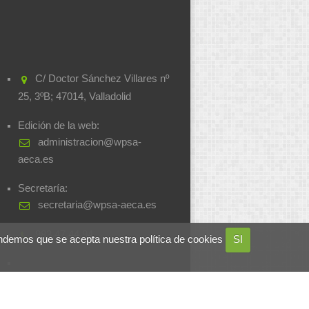
C/ Doctor Sánchez Villares nº
25, 3ºB; 47014, Valladolid
Edición de la web:
administracion@wpsa-
aeca.es
Secretaría:
secretaria@wpsa-aeca.es
983.47.44.94
ndemos que se acepta nuestra política de cookies
SI