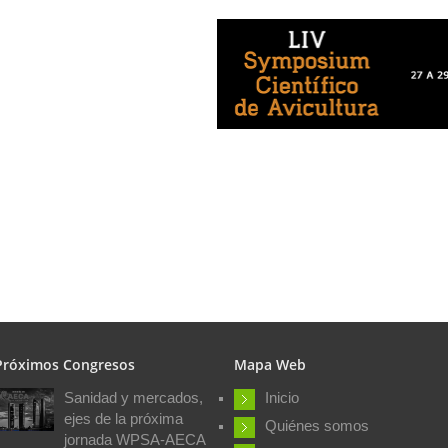
Próximos Congresos
Mapa Web
Sanidad y mercados,
Inicio
ejes de la próxima
Quiénes somos
jornada WPSA-AECA