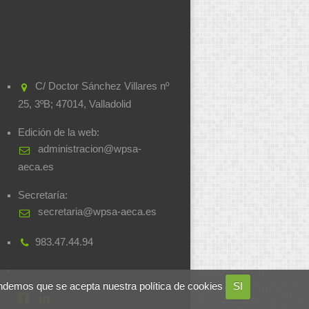
C/ Doctor Sánchez Villares nº
25, 3ºB; 47014, Valladolid
Edición de la web:
administracion@wpsa-
aeca.es
Secretaría:
secretaria@wpsa-aeca.es
983.47.44.94
ndemos que se acepta nuestra política de cookies
SI