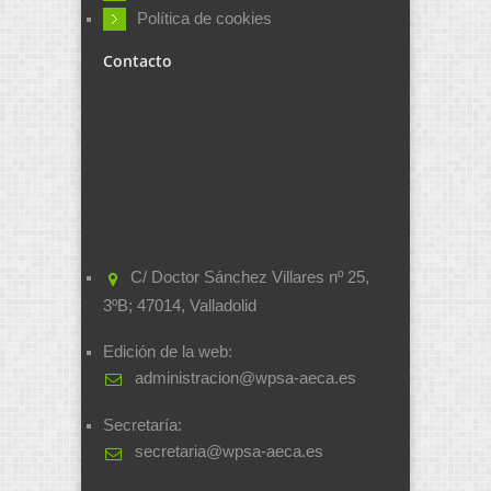
Política de cookies
Contacto
C/ Doctor Sánchez Villares nº 25,
3ºB; 47014, Valladolid
Edición de la web:
administracion@wpsa-aeca.es
Secretaría:
secretaria@wpsa-aeca.es