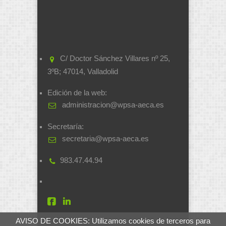
C/ Doctor Sánchez Villares nº 25,
3ºB; 47014, Valladolid
Edición de la web:
administracion@wpsa-aeca.es
Secretaría:
secretaria@wpsa-aeca.es
983.47.44.94
AVISO DE COOKIES: Utilizamos cookies de terceros para