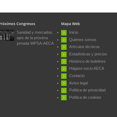
Próximos Congresos
Mapa Web
Sanidad y mercados,
Inicio
ejes de la próxima
Quiénes somos
jornada WPSA-AECA
Artículos técnicos
Estadísticas y precios
Histórico de boletines
Hágase socio AECA
Contacto
Aviso legal
Política de privacidad
Política de cookies