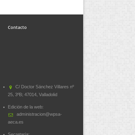
Contacto
C/ Doctor Sánchez Villares nº
25, 3ºB; 47014, Valladolid
Edición de la web:
administracion@wpsa-
aeca.es
Secretaría: