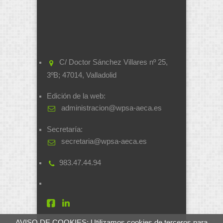
C/ Doctor Sánchez Villares nº 25,
3ºB; 47014, Valladolid
Edición de la web:
administracion@wpsa-aeca.es
Secretaría:
secretaria@wpsa-aeca.es
983.47.44.94
AVISO DE COOKIES: Utilizamos cookies de terceros para