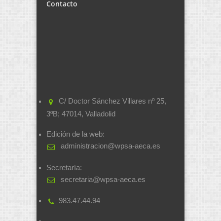
Contacto
C/ Doctor Sánchez Villares nº 25,
3ºB; 47014, Valladolid
Edición de la web:
administracion@wpsa-aeca.es
Secretaría:
secretaria@wpsa-aeca.es
983.47.44.94