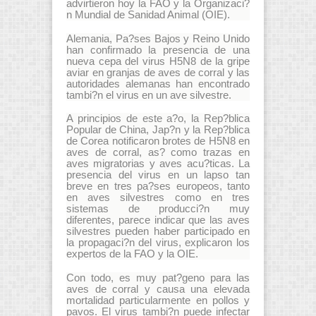
advirtieron hoy la FAO y la Organizaci?
n Mundial de Sanidad Animal (OIE).
Alemania, Pa?ses Bajos y Reino Unido
han confirmado la presencia de una
nueva cepa del virus H5N8 de la gripe
aviar en granjas de aves de corral y las
autoridades alemanas han encontrado
tambi?n el virus en un ave silvestre.
A principios de este a?o, la Rep?blica
Popular de China, Jap?n y la Rep?blica
de Corea notificaron brotes de H5N8 en
aves de corral, as? como trazas en
aves migratorias y aves acu?ticas. La
presencia del virus en un lapso tan
breve en tres pa?ses europeos, tanto
en aves silvestres como en tres
sistemas de producci?n muy
diferentes, parece indicar que las aves
silvestres pueden haber participado en
la propagaci?n del virus, explicaron los
expertos de la FAO y la OIE.
Con todo, es muy pat?geno para las
aves de corral y causa una elevada
mortalidad particularmente en pollos y
pavos. El virus tambi?n puede infectar