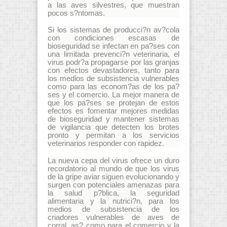
a las aves silvestres, que muestran
pocos s?ntomas.
Si los sistemas de producci?n av?cola
con condiciones escasas de
bioseguridad se infectan en pa?ses con
una limitada prevenci?n veterinaria, el
virus podr?a propagarse por las granjas
con efectos devastadores, tanto para
los medios de subsistencia vulnerables
como para las econom?as de los pa?
ses y el comercio. La mejor manera de
que los pa?ses se protejan de estos
efectos es fomentar mejores medidas
de bioseguridad y mantener sistemas
de vigilancia que detecten los brotes
pronto y permitan a los servicios
veterinarios responder con rapidez.
La nueva cepa del virus ofrece un duro
recordatorio al mundo de que los virus
de la gripe aviar siguen evolucionando y
surgen con potenciales amenazas para
la salud p?blica, la seguridad
alimentaria y la nutrici?n, para los
medios de subsistencia de los
criadores vulnerables de aves de
corral, as? como para el comercio y la