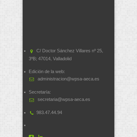
C/ Doctor Sánchez Villares nº 25,
3ºB; 47014, Valladolid
Edición de la web:
administracion@wpsa-aeca.es
Secretaría:
secretaria@wpsa-aeca.es
983.47.44.94