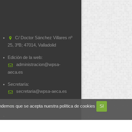
C/ Doctor Sánchez Villares nº
25, 3ºB; 47014, Valladolid
Edición de la web:
administracion@wpsa-
aeca.es
Secretaría:
secretaria@wpsa-aeca.es
983.47.44.94
ndemos que se acepta nuestra política de cookies
SI