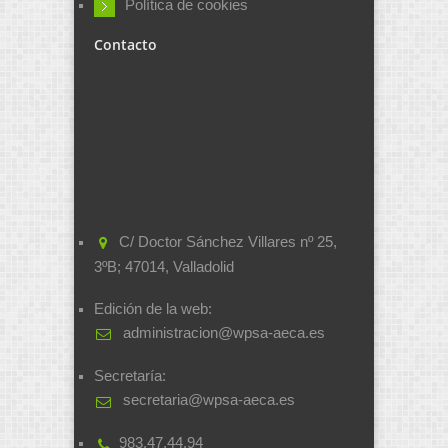
Política de cookies
Contacto
C/ Doctor Sánchez Villares nº 25,
3ºB; 47014, Valladolid
Edición de la web:
administracion@wpsa-aeca.es
Secretaría:
secretaria@wpsa-aeca.es
983.47.44.94