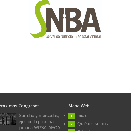
Próximos Congresos
Mapa Web
Sanidad y mercados,
Inicio
ejes de la próxima
Quiénes somos
jornada WPSA-AECA