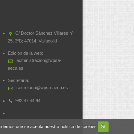
C/ Doctor Sánchez Villares nº
25, 3ºB; 47014, Valladolid
Edición de la web:
administracion@wpsa-
aeca.es
Secretaría:
secretaria@wpsa-aeca.es
983.47.44.94
ndemos que se acepta nuestra política de cookies
SI