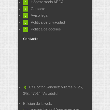
Hágase socio AECA
Contacto
Aviso legal
Política de privacidad
Política de cookies
Contacto
C/ Doctor Sánchez Villares nº 25,
3ºB; 47014, Valladolid
Edición de la web:
administracion@wpsa-aeca.es