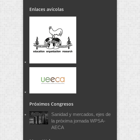
Enlaces avícolas
Próximos Congresos
Sanidad y mercados, ejes de
la próxima jornada WPSA-
AECA