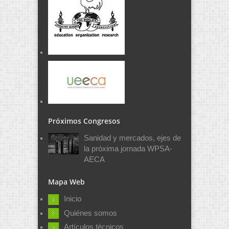
Próximos Congresos
Sanidad y mercados, ejes de
la próxima jornada WPSA-
AECA
Mapa Web
Inicio
Quiénes somos
Artículos técnicos