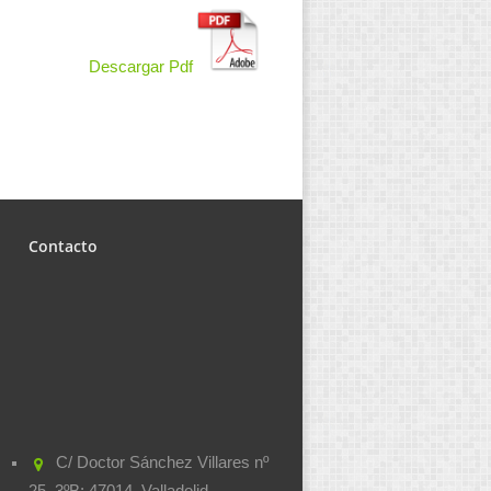
Descargar Pdf
Contacto
C/ Doctor Sánchez Villares nº
25, 3ºB; 47014, Valladolid