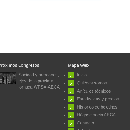
Próximos Congresos
Mapa Web
Sanidad y mercados,
Inicio
ejes de la próxima
Quiénes somos
jornada WPSA-AECA
Artículos técnicos
Estadísticas y precios
Histórico de boletines
Hágase socio AECA
Contacto