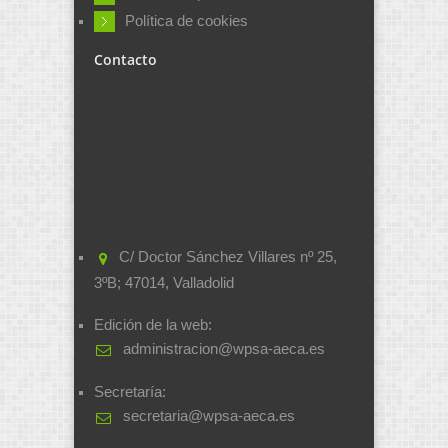
Política de cookies
Contacto
C/ Doctor Sánchez Villares nº 25,
3ºB; 47014, Valladolid
Edición de la web:
administracion@wpsa-aeca.es
Secretaría:
secretaria@wpsa-aeca.es