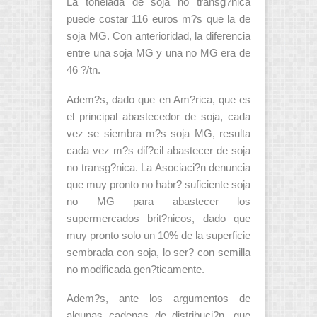
La tonelada de soja no transg?nica
puede costar 116 euros m?s que la de
soja MG. Con anterioridad, la diferencia
entre una soja MG y una no MG era de
46 ?/tn.
Adem?s, dado que en Am?rica, que es
el principal abastecedor de soja, cada
vez se siembra m?s soja MG, resulta
cada vez m?s dif?cil abastecer de soja
no transg?nica. La Asociaci?n denuncia
que muy pronto no habr? suficiente soja
no MG para abastecer los
supermercados brit?nicos, dado que
muy pronto solo un 10% de la superficie
sembrada con soja, lo ser? con semilla
no modificada gen?ticamente.
Adem?s, ante los argumentos de
algunas cadenas de distribuci?n, que