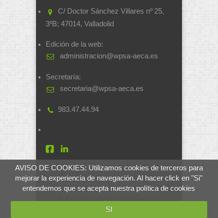
C/ Doctor Sánchez Villares nº 25,
3ºB; 47014, Valladolid
Edición de la web:
administracion@wpsa-aeca.es
Secretaría:
secretaria@wpsa-aeca.es
983.47.44.94
AVISO DE COOKIES: Utilizamos cookies de terceros para
mejorar la experiencia de navegación. Al hacer click en "Si"
AECA - Asociación Española de
entendemos que se acepta nuestra política de cookies
Ciencia Avícola | WPSA - World's
Poultry Science Association
SI
Desarrollado por
soluciones.si