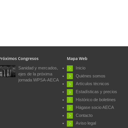
Próximos Congresos
Mapa Web
Sanidad y mercados,
Inicio
ejes de la próxima
Quiénes somos
jornada WPSA-AECA
Artículos técnicos
Estadísticas y precios
Histórico de boletines
Hágase socio AECA
Contacto
Aviso legal