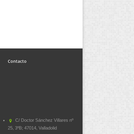
Contacto
C/ Doctor Sánchez Villares nº
25, 3ºB; 47014, Valladolid