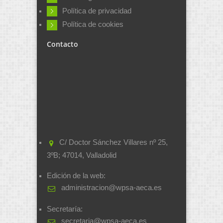
Política de privacidad
Política de cookies
Contacto
C/ Doctor Sánchez Villares nº 25,
3ºB; 47014, Valladolid
Edición de la web:
administracion@wpsa-aeca.es
Secretaría:
secretaria@wpsa-aeca.es