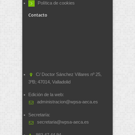
Política de cookies
Contacto
C/ Doctor Sánchez Villares nº 25,
3ºB; 47014, Valladolid
Edición de la web:
administracion@wpsa-aeca.es
Secretaría:
secretaria@wpsa-aeca.es