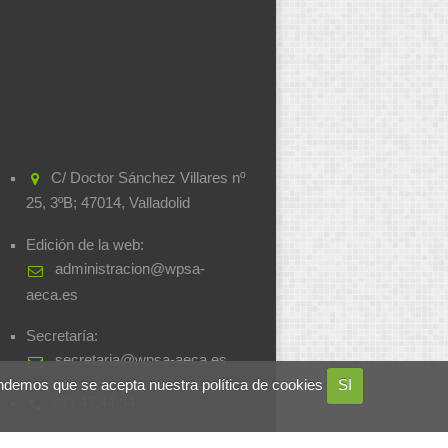
C/ Doctor Sánchez Villares nº
25, 3ºB; 47014, Valladolid
Edición de la web:
administracion@wpsa-
aeca.es
Secretaría:
secretaria@wpsa-aeca.es
ndemos que se acepta nuestra política de cookies
SI
983.47.44.94