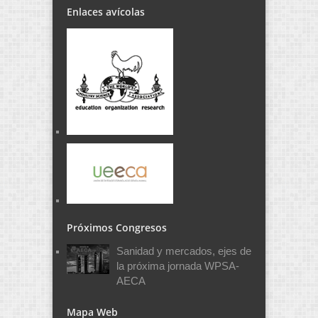
Enlaces avícolas
Próximos Congresos
Sanidad y mercados, ejes de
la próxima jornada WPSA-
AECA
Mapa Web