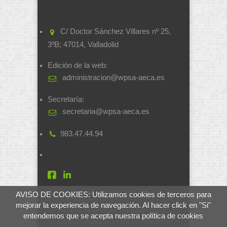
C/ Doctor Sánchez Villares nº 25,
3ºB; 47014, Valladolid
Edición de la web:
administracion@wpsa-aeca.es
Secretaría:
secretaria@wpsa-aeca.es
983.47.44.94
AVISO DE COOKIES: Utilizamos cookies de terceros para
mejorar la experiencia de navegación. Al hacer click en "Si"
AECA - Asociación Española de
entendemos que se acepta nuestra política de cookies
Ciencia Avícola | WPSA - World's