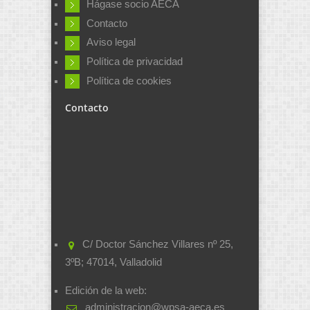
Hágase socio AECA
Contacto
Aviso legal
Política de privacidad
Política de cookies
Contacto
C/ Doctor Sánchez Villares nº 25,
3ºB; 47014, Valladolid
Edición de la web:
administracion@wpsa-aeca.es