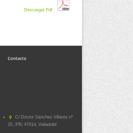
Descargar Pdf
Contacto
C/ Doctor Sánchez Villares nº
25, 3ºB; 47014, Valladolid