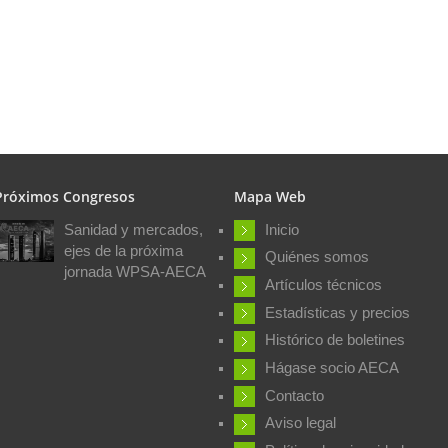
Próximos Congresos
Mapa Web
Sanidad y mercados,
Inicio
ejes de la próxima
Quiénes somos
jornada WPSA-AECA
Artículos técnicos
Estadísticas y precios
Histórico de boletines
Hágase socio AECA
Contacto
Aviso legal