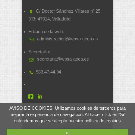
C/ Doctor Sánchez Villares nº 25,
3ºB; 47014, Valladolid
Edición de la web:
administracion@wpsa-aeca.es
Secretaría:
secretaria@wpsa-aeca.es
983.47.44.94
AVISO DE COOKIES: Utilizamos cookies de terceros para
mejorar la experiencia de navegación. Al hacer click en "Si"
AECA - Asociación Española de
entendemos que se acepta nuestra política de cookies
Ciencia Avícola | WPSA - World's
Poultry Science Association
SI