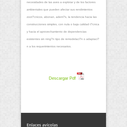
necesidades de las aves a explotar y de los factores
ambientales que pueden afectar sus rendimientos
zoot?cnicos, abonan, adem?s, la tendencia hacia las
construcciones simples, con nula o baja calidad t?cnica
y hacia el aprovechamiento de dependencias
existentes sin ning?n tipo de remodelaci?n o adaptaci?
n a los requerimientos necesarios.
Descargar Pdf
Enlaces avícolas