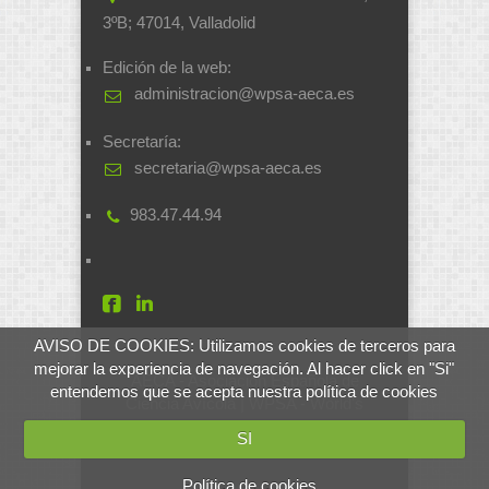
3ºB; 47014, Valladolid
Edición de la web:
administracion@wpsa-aeca.es
Secretaría:
secretaria@wpsa-aeca.es
983.47.44.94
AVISO DE COOKIES: Utilizamos cookies de terceros para
mejorar la experiencia de navegación. Al hacer click en "Si"
AECA - Asociación Española de
entendemos que se acepta nuestra política de cookies
Ciencia Avícola | WPSA - World's
Poultry Science Association
SI
Desarrollado por
soluciones.si
Política de cookies