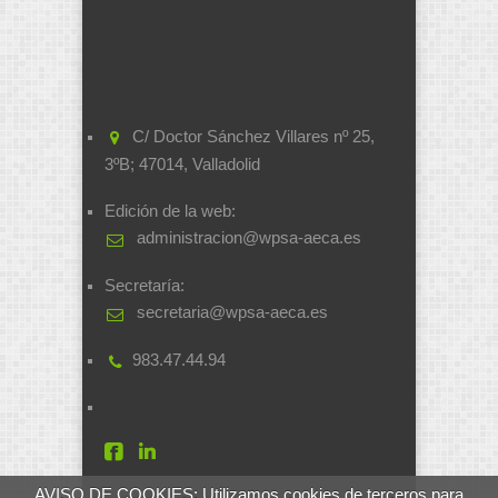
C/ Doctor Sánchez Villares nº 25,
3ºB; 47014, Valladolid
Edición de la web:
administracion@wpsa-aeca.es
Secretaría:
secretaria@wpsa-aeca.es
983.47.44.94
AVISO DE COOKIES: Utilizamos cookies de terceros para