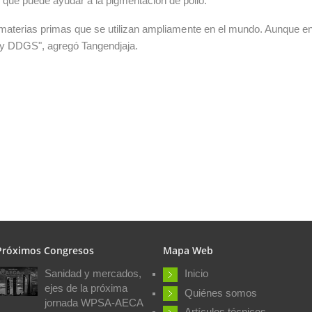
ue puede ayudar a la pigmentación de pollo.
aterias primas que se utilizan ampliamente en el mundo. Aunque en
 y DDGS", agregó Tangendjaja.
Próximos Congresos
Mapa Web
Sanidad y mercados,
Inicio
ejes de la próxima
Quiénes somos
jornada WPSA-AECA