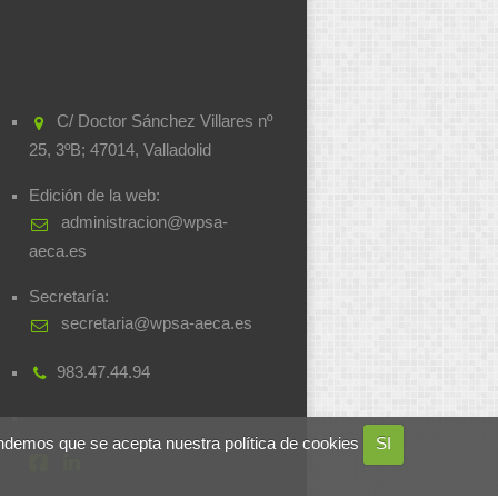
C/ Doctor Sánchez Villares nº
25, 3ºB; 47014, Valladolid
Edición de la web:
administracion@wpsa-
aeca.es
Secretaría:
secretaria@wpsa-aeca.es
983.47.44.94
ndemos que se acepta nuestra política de cookies
SI