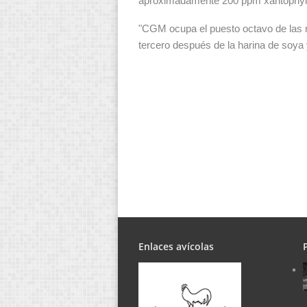
aproximadamente 200 ppm xantophyl q
"CGM ocupa el puesto octavo de las m
tercero después de la harina de soya
Enlaces avícolas