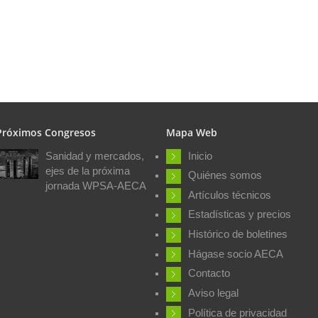
Próximos Congresos
Mapa Web
Sanidad y mercados,
Inicio
ejes de la próxima
Quiénes somos
jornada WPSA-AECA
Artículos técnicos
Estadísticas y precios
Histórico de boletines
Hágase socio AECA
Contacto
Aviso legal
Política de privacidad