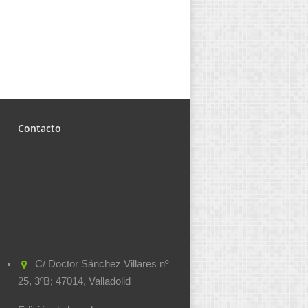
Contacto
C/ Doctor Sánchez Villares nº
25, 3ºB; 47014, Valladolid