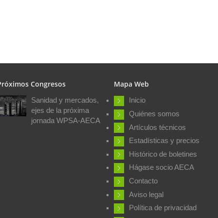
Próximos Congresos
Mapa Web
Sanidad y mercados,
Inicio
ejes de la próxima
Quiénes somos
jornada WPSA-AECA
Artículos técnicos
Estadísticas y precios
Histórico de boletines
Hágase socio AECA
Contacto
Aviso legal
Política de privacidad