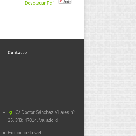
Descargar Pdf
Contacto
C/ Doctor Sánchez Villares nº
25, 3ºB; 47014, Valladolid
Edición de la web: