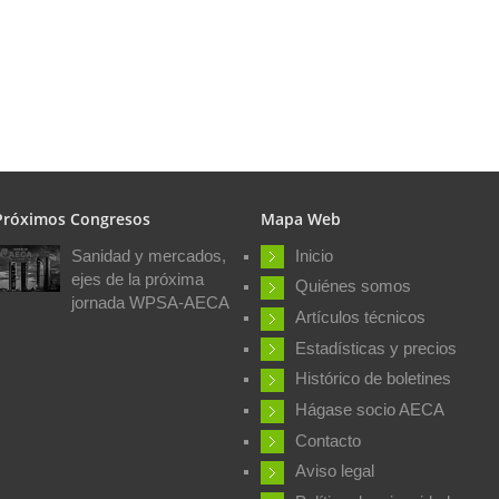
Próximos Congresos
Mapa Web
Sanidad y mercados,
Inicio
ejes de la próxima
Quiénes somos
jornada WPSA-AECA
Artículos técnicos
Estadísticas y precios
Histórico de boletines
Hágase socio AECA
Contacto
Aviso legal