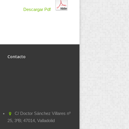
Descargar Pdf
Contacto
C/ Doctor Sánchez Villares nº
25, 3ºB; 47014, Valladolid