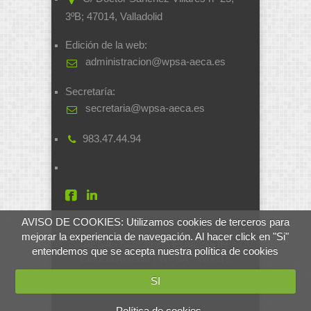
3ºB; 47014, Valladolid
Edición de la web:
administracion@wpsa-aeca.es
Secretaría:
secretaria@wpsa-aeca.es
983.47.44.94
AVISO DE COOKIES: Utilizamos cookies de terceros para
mejorar la experiencia de navegación. Al hacer click en "Si"
AECA - Asociación Española de
entendemos que se acepta nuestra política de cookies
Ciencia Avícola | WPSA - World's
Poultry Science Association
SI
Desarrollado por
soluciones.si
Política de cookies