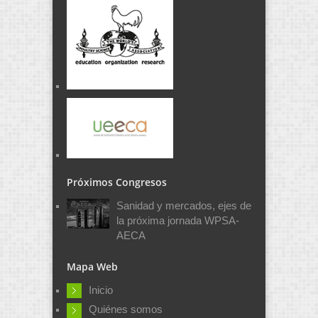
Próximos Congresos
Sanidad y mercados, ejes de
la próxima jornada WPSA-
AECA
Mapa Web
Inicio
Quiénes somos